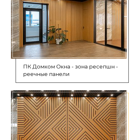
ПК Домком Окна - зона ресепшн -
реечные панели