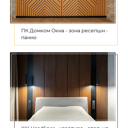
ПК Домком Окна - зона ресепшн -
панно