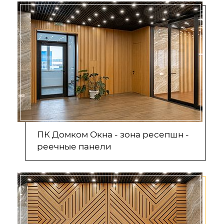
ПК Домком Окна - зона ресепшн -
реечные панели