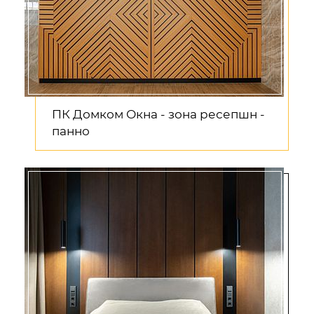
ПК Домком Окна - зона ресепшн -
панно