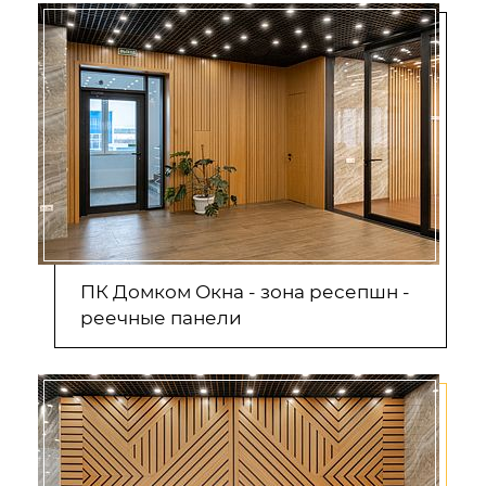
ПК Домком Окна - зона ресепшн -
реечные панели