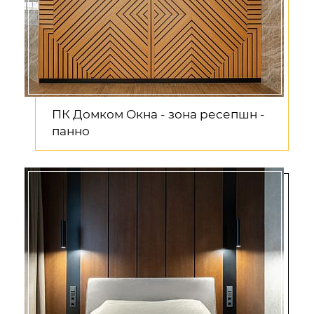
ПК Домком Окна - зона ресепшн -
панно