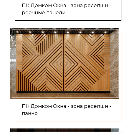
ПК Домком Окна - зона ресепшн -
реечные панели
ПК Домком Окна - зона ресепшн -
панно